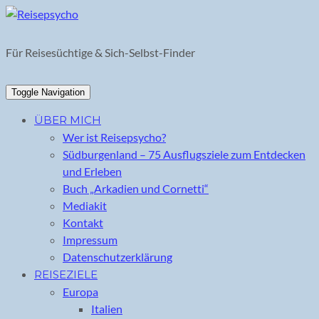
Skip
to
content
Für Reisesüchtige & Sich-Selbst-Finder
Toggle Navigation
ÜBER MICH
Wer ist Reisepsycho?
Südburgenland – 75 Ausflugsziele zum Entdecken
und Erleben
Buch „Arkadien und Cornetti“
Mediakit
Kontakt
Impressum
Datenschutzerklärung
REISEZIELE
Europa
Italien