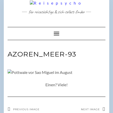
Skip
to
für reisesüchtige & sich-selbst-finder
content
Toggle Navigation
AZOREN_MEER-93
Einen? Viele!
PREVIOUS IMAGE
NEXT IMAGE