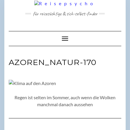
Skip
to
für reisesüchtige & sich-selbst-finder
content
Toggle Navigation
AZOREN_NATUR-170
Regen ist selten im Sommer, auch wenn die Wolken
manchmal danach aussehen