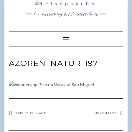
Skip
to
für reisesüchtige & sich-selbst-finder
content
Toggle Navigation
AZOREN_NATUR-197
PREVIOUS IMAGE
NEXT IMAGE