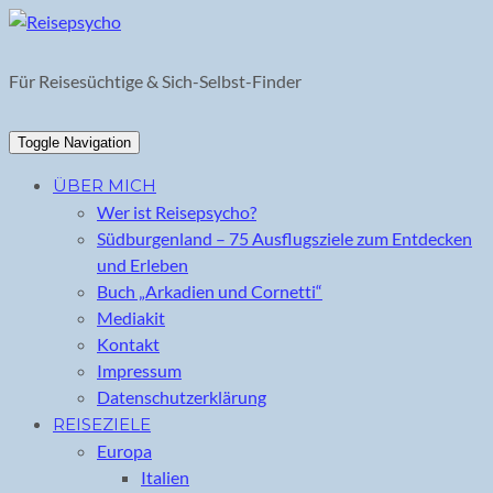
Skip
to
content
Für Reisesüchtige & Sich-Selbst-Finder
Toggle Navigation
ÜBER MICH
Wer ist Reisepsycho?
Südburgenland – 75 Ausflugsziele zum Entdecken
und Erleben
Buch „Arkadien und Cornetti“
Mediakit
Kontakt
Impressum
Datenschutzerklärung
REISEZIELE
Europa
Italien