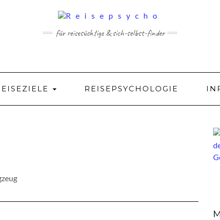
für reisesüchtige & sich-selbst-finder
REISEZIELE
REISEPSYCHOLOGIE
IN
M