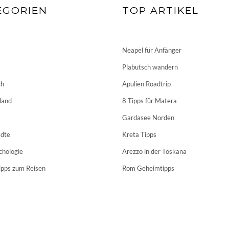
EGORIEN
TOP ARTIKEL
Neapel für Anfänger
Plabutsch wandern
ch
Apulien Roadtrip
land
8 Tipps für Matera
Gardasee Norden
dte
Kreta Tipps
chologie
Arezzo in der Toskana
ipps zum Reisen
Rom Geheimtipps