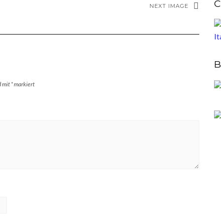
C
NEXT IMAGE
B
d mit
*
markiert