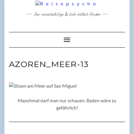
Skip
to
für reisesüchtige & sich-selbst-finder
content
Toggle Navigation
AZOREN_MEER-13
Manchmal darf man nur schauen. Baden wäre zu
gefährlich!