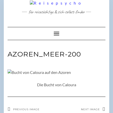
Skip
to
für reisesüchtige & sich-selbst-finder
content
Toggle Navigation
AZOREN_MEER-200
Die Bucht von Caloura
PREVIOUS IMAGE
NEXT IMAGE