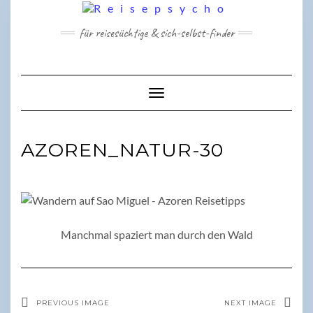
Skip
to
für reisesüchtige & sich-selbst-finder
content
Toggle Navigation
AZOREN_NATUR-30
Manchmal spaziert man durch den Wald
PREVIOUS IMAGE
NEXT IMAGE