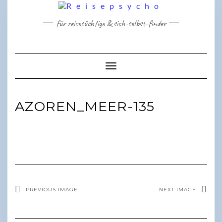
Skip
to
für reisesüchtige & sich-selbst-finder
content
Toggle Navigation
AZOREN_MEER-135
PREVIOUS IMAGE
NEXT IMAGE