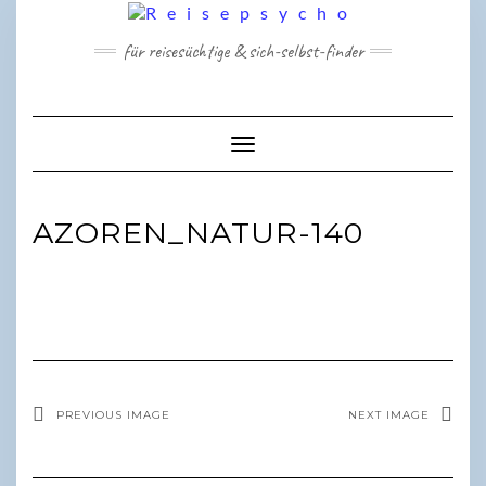
Skip
to
für reisesüchtige & sich-selbst-finder
content
Toggle Navigation
AZOREN_NATUR-140
PREVIOUS IMAGE
NEXT IMAGE