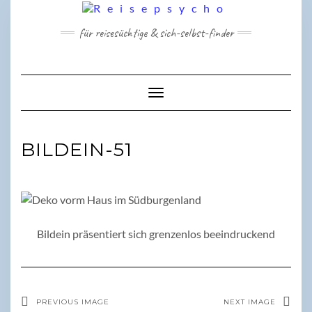
Skip
to
für reisesüchtige & sich-selbst-finder
content
Toggle Navigation
BILDEIN-51
Bildein präsentiert sich grenzenlos beeindruckend
PREVIOUS IMAGE
NEXT IMAGE