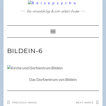
Skip
to
für reisesüchtige & sich-selbst-finder
content
Toggle Navigation
BILDEIN-6
Das Dorfzentrum von Bildein
PREVIOUS IMAGE
NEXT IMAGE