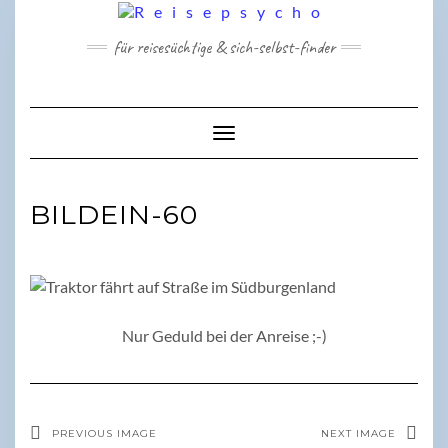
Skip
to
für reisesüchtige & sich-selbst-finder
content
Toggle Navigation
BILDEIN-60
Nur Geduld bei der Anreise ;-)
PREVIOUS IMAGE
NEXT IMAGE