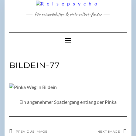
Skip
to
für reisesüchtige & sich-selbst-finder
content
Toggle Navigation
BILDEIN-77
Ein angenehmer Spaziergang entlang der Pinka
PREVIOUS IMAGE
NEXT IMAGE