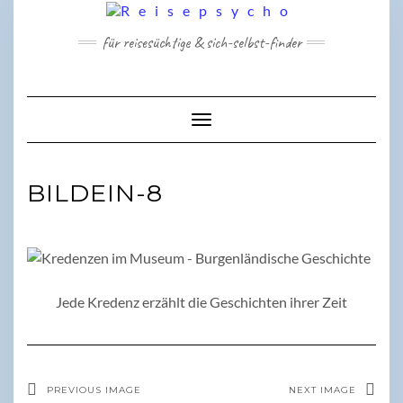
Skip
to
für reisesüchtige & sich-selbst-finder
content
Toggle Navigation
BILDEIN-8
Jede Kredenz erzählt die Geschichten ihrer Zeit
PREVIOUS IMAGE
NEXT IMAGE