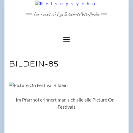
Skip
to
für reisesüchtige & sich-selbst-finder
content
Toggle Navigation
BILDEIN-85
Im Pfarrhof erinnert man sich alle alle Picture On -
Festivals