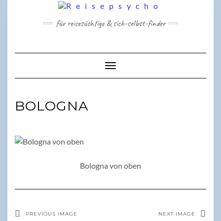
Skip
to
für reisesüchtige & sich-selbst-finder
content
Toggle Navigation
BOLOGNA
Bologna von oben
PREVIOUS IMAGE
NEXT IMAGE