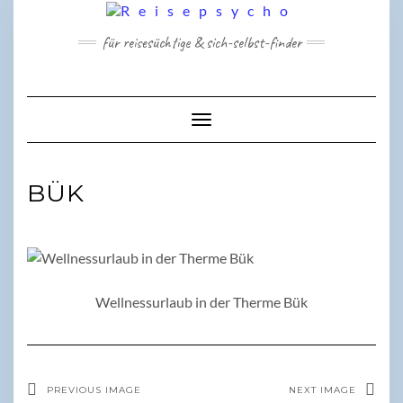
Skip
to
für reisesüchtige & sich-selbst-finder
content
Toggle Navigation
BÜK
Wellnessurlaub in der Therme Bük
PREVIOUS IMAGE
NEXT IMAGE