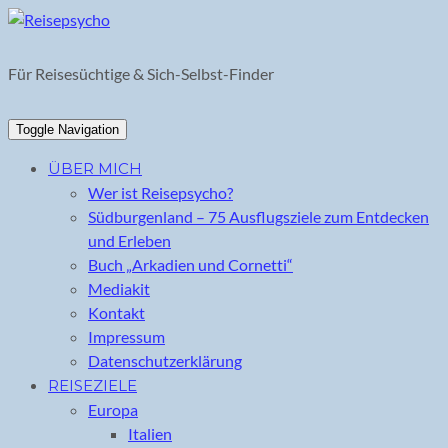
Skip
to
content
Für Reisesüchtige & Sich-Selbst-Finder
Toggle Navigation
ÜBER MICH
Wer ist Reisepsycho?
Südburgenland – 75 Ausflugsziele zum Entdecken
und Erleben
Buch „Arkadien und Cornetti“
Mediakit
Kontakt
Impressum
Datenschutzerklärung
REISEZIELE
Europa
Italien