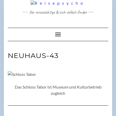
Skip
to
für reisesüchtige & sich-selbst-finder
content
Toggle Navigation
NEUHAUS-43
Das Schloss Tabor ist Museum und Kulturbetrieb
zugleich