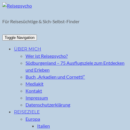
Skip
to
content
Für Reisesüchtige & Sich-Selbst-Finder
Toggle Navigation
ÜBER MICH
Wer ist Reisepsycho?
Südburgenland – 75 Ausflugsziele zum Entdecken
und Erleben
Buch „Arkadien und Cornetti“
Mediakit
Kontakt
Impressum
Datenschutzerklärung
REISEZIELE
Europa
Italien