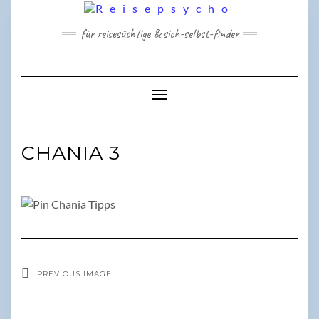
Skip
to
für reisesüchtige & sich-selbst-finder
content
Toggle Navigation
CHANIA 3
PREVIOUS IMAGE