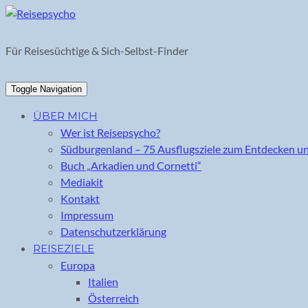
Skip
to
content
Für Reisesüchtige & Sich-Selbst-Finder
Toggle Navigation
ÜBER MICH
Wer ist Reisepsycho?
Südburgenland – 75 Ausflugsziele zum Entdecken u
Buch „Arkadien und Cornetti“
Mediakit
Kontakt
Impressum
Datenschutzerklärung
REISEZIELE
Europa
Italien
Österreich