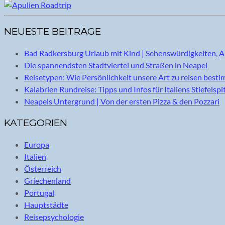
NEUESTE BEITRÄGE
Bad Radkersburg Urlaub mit Kind | Sehenswürdigkeiten, A
Die spannendsten Stadtviertel und Straßen in Neapel
Reisetypen: Wie Persönlichkeit unsere Art zu reisen best
Kalabrien Rundreise: Tipps und Infos für Italiens Stiefelspi
Neapels Untergrund | Von der ersten Pizza & den Pozzari
KATEGORIEN
Europa
Italien
Österreich
Griechenland
Portugal
Hauptstädte
Reisepsychologie