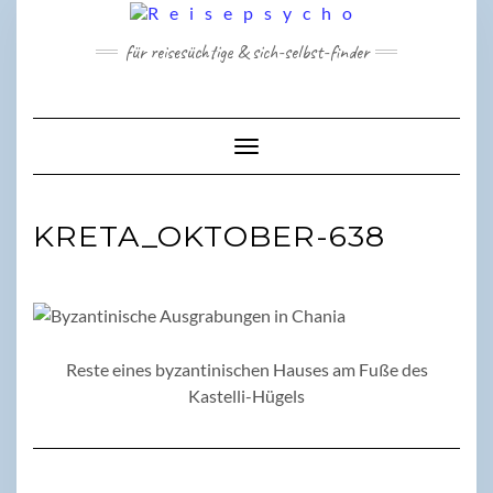
Skip
to
für reisesüchtige & sich-selbst-finder
content
Toggle Navigation
KRETA_OKTOBER-638
Reste eines byzantinischen Hauses am Fuße des
Kastelli-Hügels