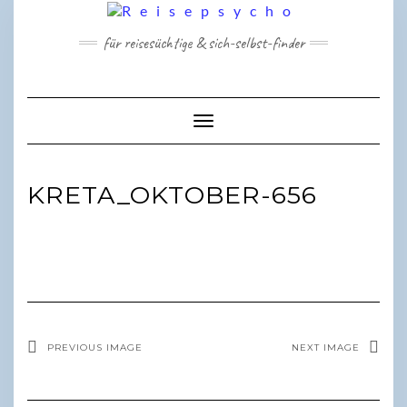
Skip
to
für reisesüchtige & sich-selbst-finder
content
Toggle Navigation
KRETA_OKTOBER-656
PREVIOUS IMAGE
NEXT IMAGE