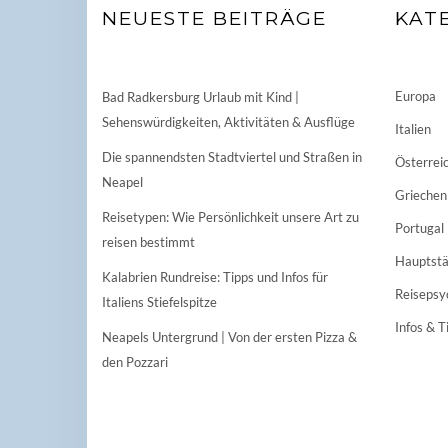
NEUESTE BEITRÄGE
KAT
Europa
Bad Radkersburg Urlaub mit Kind |
Sehenswürdigkeiten, Aktivitäten & Ausflüge
Italien
Die spannendsten Stadtviertel und Straßen in
Österrei
Neapel
Griechen
Reisetypen: Wie Persönlichkeit unsere Art zu
Portugal
reisen bestimmt
Hauptstä
Kalabrien Rundreise: Tipps und Infos für
Reisepsy
Italiens Stiefelspitze
Infos & T
Neapels Untergrund | Von der ersten Pizza &
den Pozzari