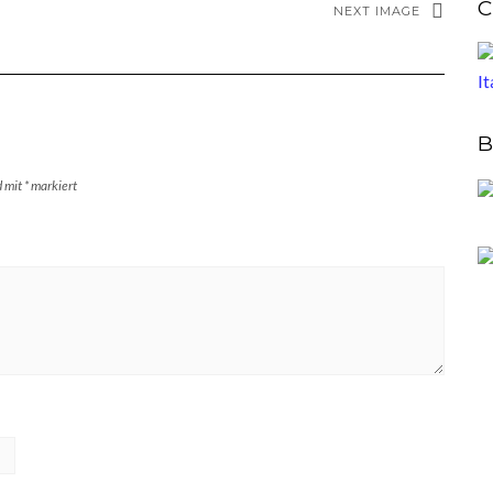
C
NEXT IMAGE
B
d mit
*
markiert