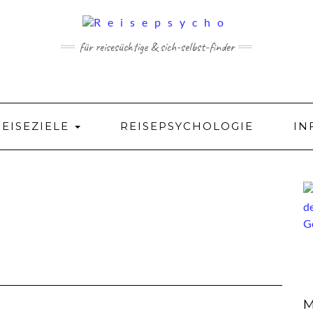
für reisesüchtige & sich-selbst-finder
REISEZIELE
REISEPSYCHOLOGIE
IN
M