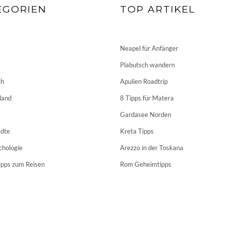
EGORIEN
TOP ARTIKEL
Neapel für Anfänger
Plabutsch wandern
ch
Apulien Roadtrip
land
8 Tipps für Matera
Gardasee Norden
dte
Kreta Tipps
chologie
Arezzo in der Toskana
ipps zum Reisen
Rom Geheimtipps