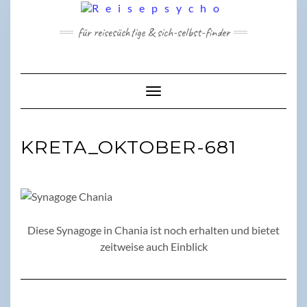
Skip
to
für reisesüchtige & sich-selbst-finder
content
Toggle Navigation
KRETA_OKTOBER-681
Diese Synagoge in Chania ist noch erhalten und bietet
zeitweise auch Einblick