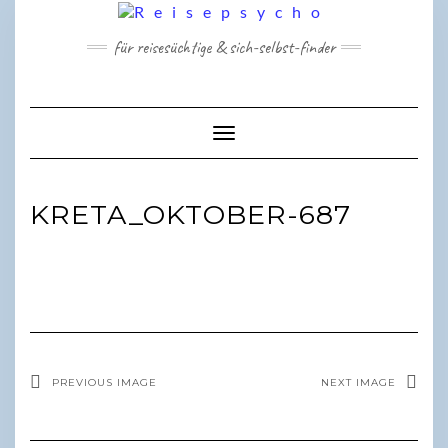
Skip
to
für reisesüchtige & sich-selbst-finder
content
Toggle Navigation
KRETA_OKTOBER-687
PREVIOUS IMAGE
NEXT IMAGE