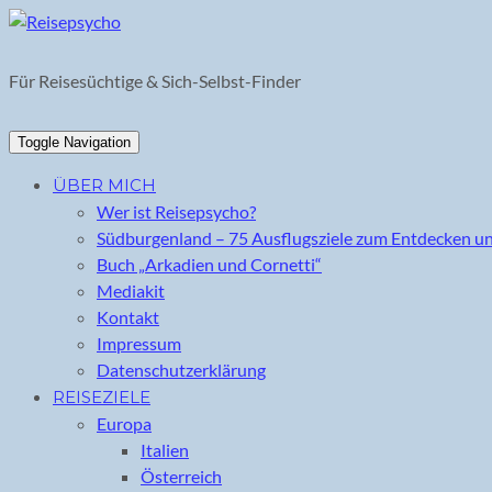
Skip
to
content
Für Reisesüchtige & Sich-Selbst-Finder
Toggle Navigation
ÜBER MICH
Wer ist Reisepsycho?
Südburgenland – 75 Ausflugsziele zum Entdecken u
Buch „Arkadien und Cornetti“
Mediakit
Kontakt
Impressum
Datenschutzerklärung
REISEZIELE
Europa
Italien
Österreich