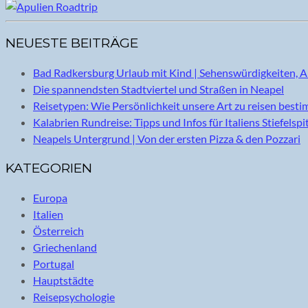
NEUESTE BEITRÄGE
Bad Radkersburg Urlaub mit Kind | Sehenswürdigkeiten, A
Die spannendsten Stadtviertel und Straßen in Neapel
Reisetypen: Wie Persönlichkeit unsere Art zu reisen best
Kalabrien Rundreise: Tipps und Infos für Italiens Stiefelspi
Neapels Untergrund | Von der ersten Pizza & den Pozzari
KATEGORIEN
Europa
Italien
Österreich
Griechenland
Portugal
Hauptstädte
Reisepsychologie