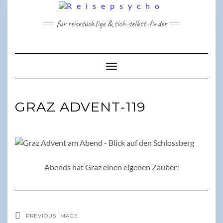
Skip
to
für reisesüchtige & sich-selbst-finder
content
Toggle Navigation
GRAZ ADVENT-119
Abends hat Graz einen eigenen Zauber!
PREVIOUS IMAGE