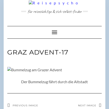
Skip
to
für reisesüchtige & sich-selbst-finder
content
Toggle Navigation
GRAZ ADVENT-17
Der Bummelzug fährt durch die Altstadt
PREVIOUS IMAGE
NEXT IMAGE