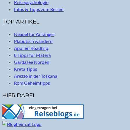
Reisepsychologie
Infos & Tipps zum Reisen
TOP ARTIKEL
Neapel für Anfänger
Plabutsch wandern
Apulien Roadtrip
8 Tipps für Matera
Gardasee Norden
Kreta Tipps
Arezzo in der Toskana
Rom Geheimtipps
HIER DABEI