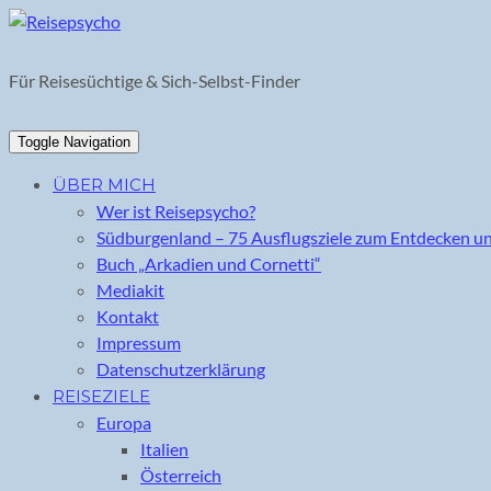
Skip
to
content
Für Reisesüchtige & Sich-Selbst-Finder
Toggle Navigation
ÜBER MICH
Wer ist Reisepsycho?
Südburgenland – 75 Ausflugsziele zum Entdecken u
Buch „Arkadien und Cornetti“
Mediakit
Kontakt
Impressum
Datenschutzerklärung
REISEZIELE
Europa
Italien
Österreich