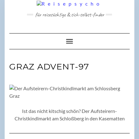
Skip
to
für reisesüchtige & sich-selbst-finder
content
Toggle Navigation
GRAZ ADVENT-97
Ist das nicht kitschig schön? Der Aufsteirern-
Christkindlmarkt am Schloßberg in den Kasematten