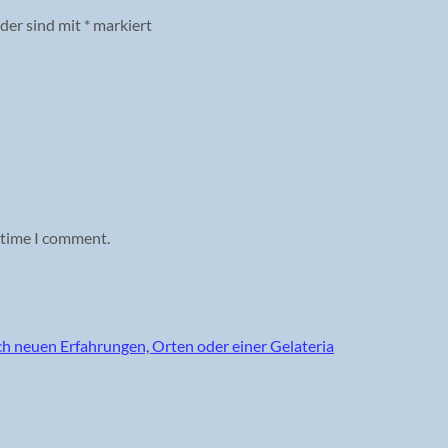
lder sind mit
*
markiert
 time I comment.