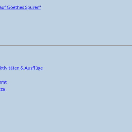
ktivitäten & Ausflüge
immt
tze