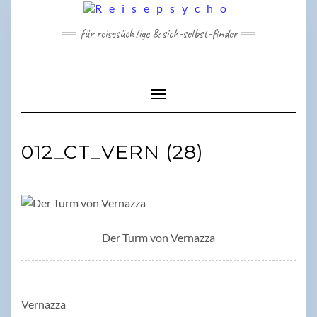
Skip
to
für reisesüchtige & sich-selbst-finder
content
Toggle Navigation
012_CT_VERN (28)
Der Turm von Vernazza
Vernazza