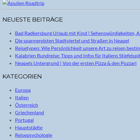
NEUESTE BEITRÄGE
Bad Radkersburg Urlaub mit Kind | Sehenswürdigkeiten, A
Die spannendsten Stadtviertel und Straßen in Neapel
Reisetypen: Wie Persönlichkeit unsere Art zu reisen best
Kalabrien Rundreise: Tipps und Infos für Italiens Stiefelspi
Neapels Untergrund | Von der ersten Pizza & den Pozzari
KATEGORIEN
Europa
Italien
Österreich
Griechenland
Portugal
Hauptstädte
Reisepsychologie