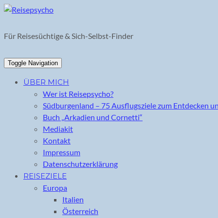
Skip
to
content
Für Reisesüchtige & Sich-Selbst-Finder
Toggle Navigation
ÜBER MICH
Wer ist Reisepsycho?
Südburgenland – 75 Ausflugsziele zum Entdecken u
Buch „Arkadien und Cornetti“
Mediakit
Kontakt
Impressum
Datenschutzerklärung
REISEZIELE
Europa
Italien
Österreich