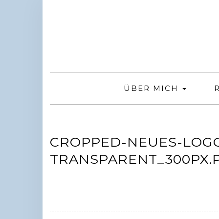
Skip
to
content
ÜBER MICH
CROPPED-NEUES-LOG
TRANSPARENT_300PX.