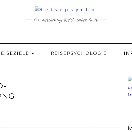
für reisesüchtige & sich-selbst-finder
REISEZIELE
REISEPSYCHOLOGIE
IN
O-
PNG
M