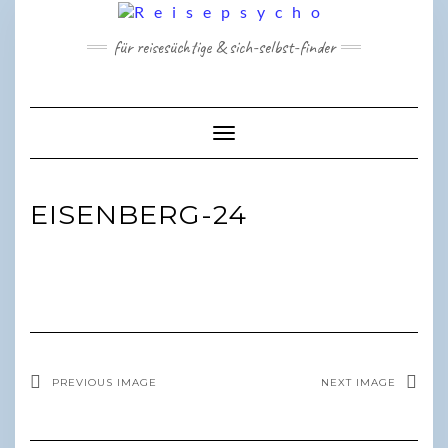
Skip
to
für reisesüchtige & sich-selbst-finder
content
Toggle Navigation
EISENBERG-24
PREVIOUS IMAGE
NEXT IMAGE