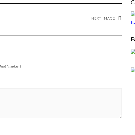
C
NEXT IMAGE
B
d mit
*
markiert