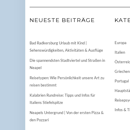
NEUESTE BEITRÄGE
KAT
Europa
Bad Radkersburg Urlaub mit Kind |
Sehenswürdigkeiten, Aktivitäten & Ausflüge
Italien
Die spannendsten Stadtviertel und Straßen in
Österrei
Neapel
Griechen
Reisetypen: Wie Persönlichkeit unsere Art zu
Portugal
reisen bestimmt
Hauptstä
Kalabrien Rundreise: Tipps und Infos für
Reisepsy
Italiens Stiefelspitze
Infos & T
Neapels Untergrund | Von der ersten Pizza &
den Pozzari