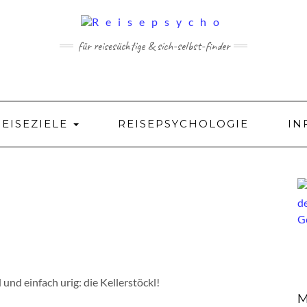
für reisesüchtige & sich-selbst-finder
REISEZIELE
REISEPSYCHOLOGIE
IN
und einfach urig: die Kellerstöckl!
M