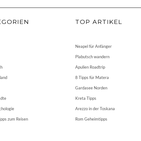
EGORIEN
TOP ARTIKEL
Neapel für Anfänger
Plabutsch wandern
ch
Apulien Roadtrip
land
8 Tipps für Matera
Gardasee Norden
dte
Kreta Tipps
chologie
Arezzo in der Toskana
ipps zum Reisen
Rom Geheimtipps