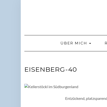
Skip
to
content
ÜBER MICH
EISENBERG-40
Entzückend, platzsparend 