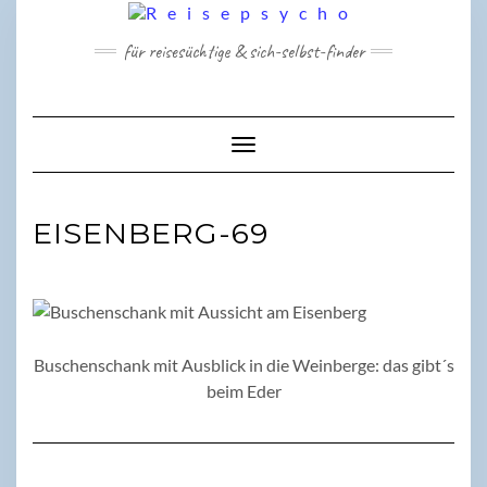
Skip
to
für reisesüchtige & sich-selbst-finder
content
Toggle Navigation
EISENBERG-69
Buschenschank mit Ausblick in die Weinberge: das gibt´s
beim Eder