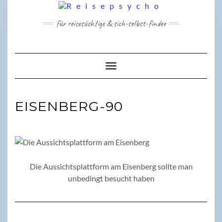
Skip
to
für reisesüchtige & sich-selbst-finder
content
Toggle Navigation
EISENBERG-90
Die Aussichtsplattform am Eisenberg sollte man
unbedingt besucht haben