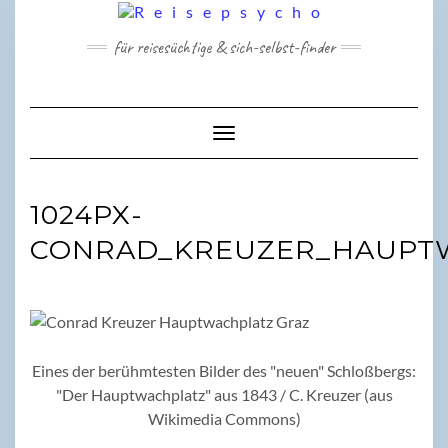
Skip
to
für reisesüchtige & sich-selbst-finder
content
Toggle Navigation
1024PX-
CONRAD_KREUZER_HAUPT
Eines der berühmtesten Bilder des "neuen" Schloßbergs:
"Der Hauptwachplatz" aus 1843 / C. Kreuzer (aus
Wikimedia Commons)