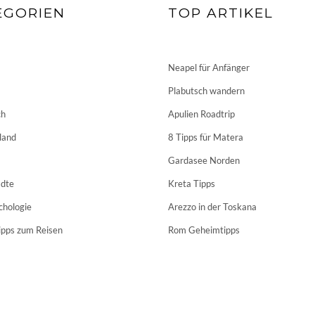
EGORIEN
TOP ARTIKEL
Neapel für Anfänger
Plabutsch wandern
ch
Apulien Roadtrip
land
8 Tipps für Matera
Gardasee Norden
dte
Kreta Tipps
chologie
Arezzo in der Toskana
ipps zum Reisen
Rom Geheimtipps