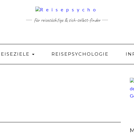
für reisesüchtige & sich-selbst-finder
REISEZIELE
REISEPSYCHOLOGIE
IN
M