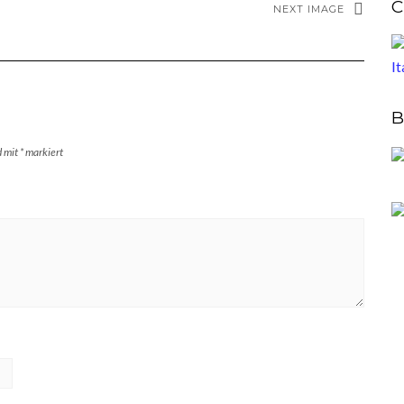
C
NEXT IMAGE
B
d mit
*
markiert