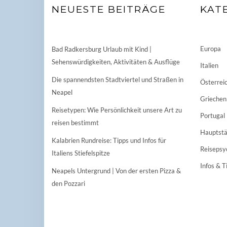
NEUESTE BEITRÄGE
KAT
Europa
Bad Radkersburg Urlaub mit Kind |
Sehenswürdigkeiten, Aktivitäten & Ausflüge
Italien
Die spannendsten Stadtviertel und Straßen in
Österrei
Neapel
Griechen
Reisetypen: Wie Persönlichkeit unsere Art zu
Portugal
reisen bestimmt
Hauptstä
Kalabrien Rundreise: Tipps und Infos für
Reisepsy
Italiens Stiefelspitze
Infos & T
Neapels Untergrund | Von der ersten Pizza &
den Pozzari