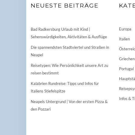
NEUESTE BEITRÄGE
KAT
Europa
Bad Radkersburg Urlaub mit Kind |
Sehenswürdigkeiten, Aktivitäten & Ausflüge
Italien
Die spannendsten Stadtviertel und Straßen in
Österrei
Neapel
Griechen
Reisetypen: Wie Persönlichkeit unsere Art zu
Portugal
reisen bestimmt
Hauptstä
Kalabrien Rundreise: Tipps und Infos für
Reisepsy
Italiens Stiefelspitze
Infos & T
Neapels Untergrund | Von der ersten Pizza &
den Pozzari