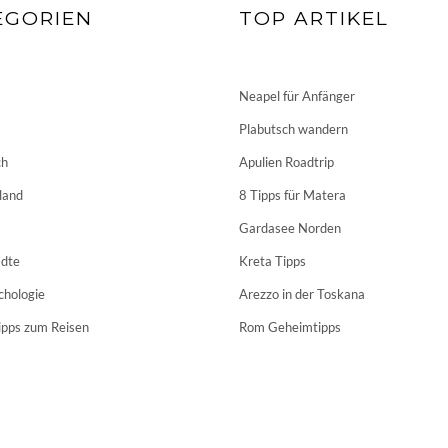
EGORIEN
TOP ARTIKEL
Neapel für Anfänger
Plabutsch wandern
ch
Apulien Roadtrip
land
8 Tipps für Matera
Gardasee Norden
dte
Kreta Tipps
chologie
Arezzo in der Toskana
ipps zum Reisen
Rom Geheimtipps