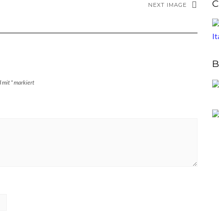
C
NEXT IMAGE
B
d mit
*
markiert