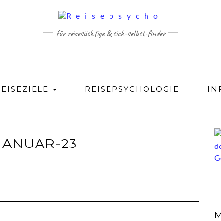
für reisesüchtige & sich-selbst-finder
REISEZIELE
REISEPSYCHOLOGIE
IN
JANUAR-23
M