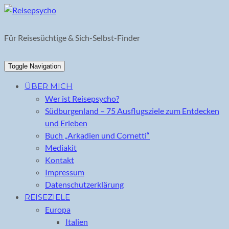
Skip
to
content
Für Reisesüchtige & Sich-Selbst-Finder
Toggle Navigation
ÜBER MICH
Wer ist Reisepsycho?
Südburgenland – 75 Ausflugsziele zum Entdecken
und Erleben
Buch „Arkadien und Cornetti“
Mediakit
Kontakt
Impressum
Datenschutzerklärung
REISEZIELE
Europa
Italien