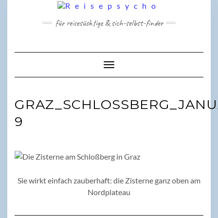
Skip
to
für reisesüchtige & sich-selbst-finder
content
Toggle Navigation
GRAZ_SCHLOSSBERG_JANU
9
Sie wirkt einfach zauberhaft: die Zisterne ganz oben am
Nordplateau