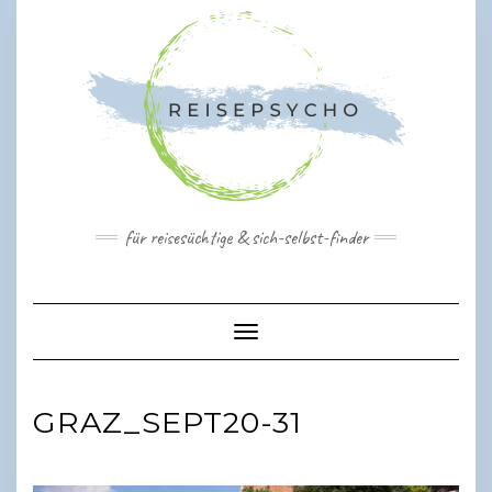
Skip
to
content
für reisesüchtige & sich-selbst-finder
Toggle Navigation
GRAZ_SEPT20-31