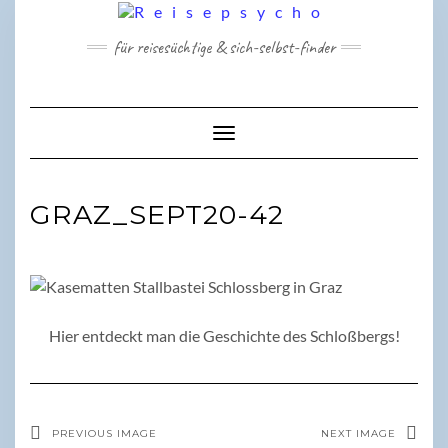
Skip
to
für reisesüchtige & sich-selbst-finder
content
Toggle Navigation
GRAZ_SEPT20-42
Hier entdeckt man die Geschichte des Schloßbergs!
PREVIOUS IMAGE
NEXT IMAGE