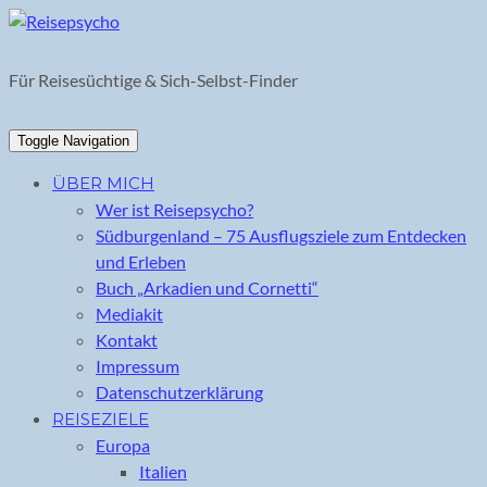
Skip
to
content
Für Reisesüchtige & Sich-Selbst-Finder
Toggle Navigation
ÜBER MICH
Wer ist Reisepsycho?
Südburgenland – 75 Ausflugsziele zum Entdecken
und Erleben
Buch „Arkadien und Cornetti“
Mediakit
Kontakt
Impressum
Datenschutzerklärung
REISEZIELE
Europa
Italien